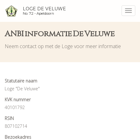
LOGE DE VELUWE
Toggl
No. 72 -
Apeldoorn
navig
ANBI informatie De Veluwe
Neem contact op met de Loge voor meer informatie
Statutaire naam
Loge "De Veluwe"
KVK nummer
40101792
RSIN
807102714
Bezoekadres