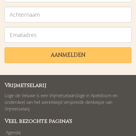
Achternaam
Emailadres
AANMELDEN
Vrijmetselarij
Loge de Veluwe is een Vrijmetselaarsloge in Apeldoorn en
onderdeel van het wereldwijd verspreide denkwijze van
Vrijmetselarij.
Veel bezochte pagina's
Agenda