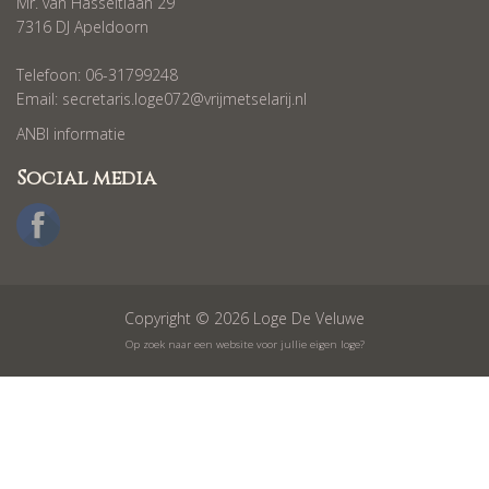
Mr. van Hasseltlaan 29
7316 DJ Apeldoorn
Telefoon: 06-31799248
Email:
secretaris.loge072@vrijmetselarij.nl
ANBI informatie
Social media
Copyright © 2026 Loge De Veluwe
Op zoek naar een website voor jullie eigen loge?