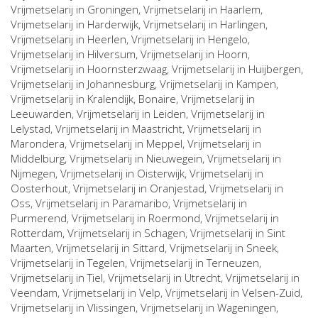
Vrijmetselarij in
Groningen
, Vrijmetselarij in
Haarlem
,
Vrijmetselarij in
Harderwijk
, Vrijmetselarij in
Harlingen
,
Vrijmetselarij in
Heerlen
, Vrijmetselarij in
Hengelo
,
Vrijmetselarij in
Hilversum
, Vrijmetselarij in
Hoorn
,
Vrijmetselarij in
Hoornsterzwaag
, Vrijmetselarij in
Huijbergen
,
Vrijmetselarij in
Johannesburg
, Vrijmetselarij in
Kampen
,
Vrijmetselarij in
Kralendijk, Bonaire
, Vrijmetselarij in
Leeuwarden
, Vrijmetselarij in
Leiden
, Vrijmetselarij in
Lelystad
, Vrijmetselarij in
Maastricht
, Vrijmetselarij in
Marondera
, Vrijmetselarij in
Meppel
, Vrijmetselarij in
Middelburg
, Vrijmetselarij in
Nieuwegein
, Vrijmetselarij in
Nijmegen
, Vrijmetselarij in
Oisterwijk
, Vrijmetselarij in
Oosterhout
, Vrijmetselarij in
Oranjestad
, Vrijmetselarij in
Oss
, Vrijmetselarij in
Paramaribo
, Vrijmetselarij in
Purmerend
, Vrijmetselarij in
Roermond
, Vrijmetselarij in
Rotterdam
, Vrijmetselarij in
Schagen
, Vrijmetselarij in
Sint
Maarten
, Vrijmetselarij in
Sittard
, Vrijmetselarij in
Sneek
,
Vrijmetselarij in
Tegelen
, Vrijmetselarij in
Terneuzen
,
Vrijmetselarij in
Tiel
, Vrijmetselarij in
Utrecht
, Vrijmetselarij in
Veendam
, Vrijmetselarij in
Velp
, Vrijmetselarij in
Velsen-Zuid
,
Vrijmetselarij in
Vlissingen
, Vrijmetselarij in
Wageningen
,