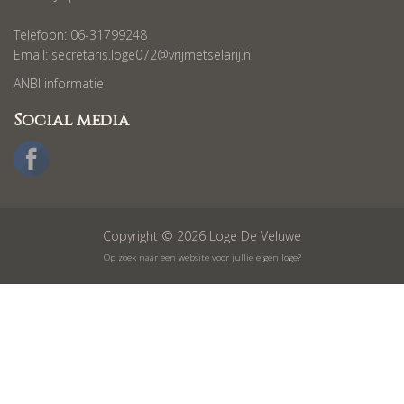
Telefoon: 06-31799248
Email:
secretaris.loge072@vrijmetselarij.nl
ANBI informatie
Social media
Copyright © 2026 Loge De Veluwe
Op zoek naar een website voor jullie eigen loge?