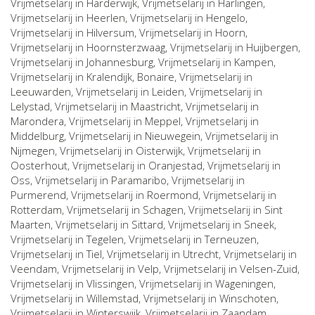
Vrijmetselarij in
Harderwijk
, Vrijmetselarij in
Harlingen
,
Vrijmetselarij in
Heerlen
, Vrijmetselarij in
Hengelo
,
Vrijmetselarij in
Hilversum
, Vrijmetselarij in
Hoorn
,
Vrijmetselarij in
Hoornsterzwaag
, Vrijmetselarij in
Huijbergen
,
Vrijmetselarij in
Johannesburg
, Vrijmetselarij in
Kampen
,
Vrijmetselarij in
Kralendijk, Bonaire
, Vrijmetselarij in
Leeuwarden
, Vrijmetselarij in
Leiden
, Vrijmetselarij in
Lelystad
, Vrijmetselarij in
Maastricht
, Vrijmetselarij in
Marondera
, Vrijmetselarij in
Meppel
, Vrijmetselarij in
Middelburg
, Vrijmetselarij in
Nieuwegein
, Vrijmetselarij in
Nijmegen
, Vrijmetselarij in
Oisterwijk
, Vrijmetselarij in
Oosterhout
, Vrijmetselarij in
Oranjestad
, Vrijmetselarij in
Oss
, Vrijmetselarij in
Paramaribo
, Vrijmetselarij in
Purmerend
, Vrijmetselarij in
Roermond
, Vrijmetselarij in
Rotterdam
, Vrijmetselarij in
Schagen
, Vrijmetselarij in
Sint
Maarten
, Vrijmetselarij in
Sittard
, Vrijmetselarij in
Sneek
,
Vrijmetselarij in
Tegelen
, Vrijmetselarij in
Terneuzen
,
Vrijmetselarij in
Tiel
, Vrijmetselarij in
Utrecht
, Vrijmetselarij in
Veendam
, Vrijmetselarij in
Velp
, Vrijmetselarij in
Velsen-Zuid
,
Vrijmetselarij in
Vlissingen
, Vrijmetselarij in
Wageningen
,
Vrijmetselarij in
Willemstad
, Vrijmetselarij in
Winschoten
,
Vrijmetselarij in
Winterswijk
, Vrijmetselarij in
Zaandam
,