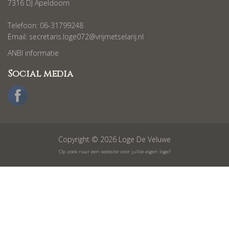
7316 DJ Apeldoorn
Telefoon: 06-31799248
Email:
secretaris.loge072@vrijmetselarij.nl
ANBI informatie
Social media
Copyright © 2026 Loge De Veluwe
Op zoek naar een website voor jullie eigen loge?