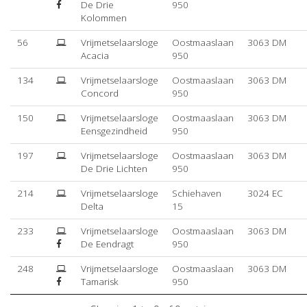
De Drie
950
Kolommen
56
Vrijmetselaarsloge
Oostmaaslaan
3063 DM
Acacia
950
134
Vrijmetselaarsloge
Oostmaaslaan
3063 DM
Concord
950
150
Vrijmetselaarsloge
Oostmaaslaan
3063 DM
Eensgezindheid
950
197
Vrijmetselaarsloge
Oostmaaslaan
3063 DM
De Drie Lichten
950
214
Vrijmetselaarsloge
Schiehaven
3024 EC
Delta
15
233
Vrijmetselaarsloge
Oostmaaslaan
3063 DM
De Eendragt
950
248
Vrijmetselaarsloge
Oostmaaslaan
3063 DM
Tamarisk
950