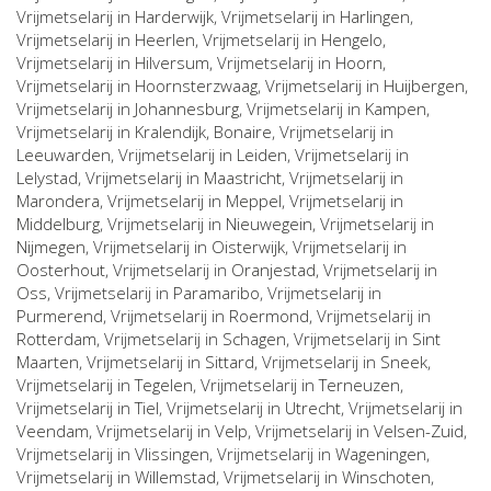
Vrijmetselarij in
Harderwijk
, Vrijmetselarij in
Harlingen
,
Vrijmetselarij in
Heerlen
, Vrijmetselarij in
Hengelo
,
Vrijmetselarij in
Hilversum
, Vrijmetselarij in
Hoorn
,
Vrijmetselarij in
Hoornsterzwaag
, Vrijmetselarij in
Huijbergen
,
Vrijmetselarij in
Johannesburg
, Vrijmetselarij in
Kampen
,
Vrijmetselarij in
Kralendijk, Bonaire
, Vrijmetselarij in
Leeuwarden
, Vrijmetselarij in
Leiden
, Vrijmetselarij in
Lelystad
, Vrijmetselarij in
Maastricht
, Vrijmetselarij in
Marondera
, Vrijmetselarij in
Meppel
, Vrijmetselarij in
Middelburg
, Vrijmetselarij in
Nieuwegein
, Vrijmetselarij in
Nijmegen
, Vrijmetselarij in
Oisterwijk
, Vrijmetselarij in
Oosterhout
, Vrijmetselarij in
Oranjestad
, Vrijmetselarij in
Oss
, Vrijmetselarij in
Paramaribo
, Vrijmetselarij in
Purmerend
, Vrijmetselarij in
Roermond
, Vrijmetselarij in
Rotterdam
, Vrijmetselarij in
Schagen
, Vrijmetselarij in
Sint
Maarten
, Vrijmetselarij in
Sittard
, Vrijmetselarij in
Sneek
,
Vrijmetselarij in
Tegelen
, Vrijmetselarij in
Terneuzen
,
Vrijmetselarij in
Tiel
, Vrijmetselarij in
Utrecht
, Vrijmetselarij in
Veendam
, Vrijmetselarij in
Velp
, Vrijmetselarij in
Velsen-Zuid
,
Vrijmetselarij in
Vlissingen
, Vrijmetselarij in
Wageningen
,
Vrijmetselarij in
Willemstad
, Vrijmetselarij in
Winschoten
,