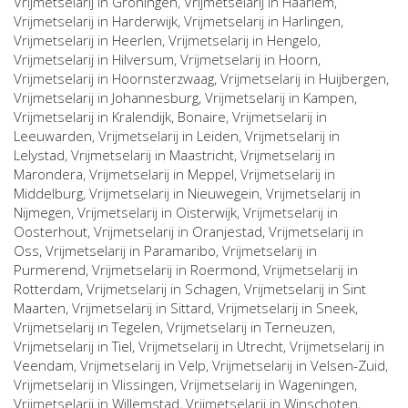
Vrijmetselarij in
Groningen
, Vrijmetselarij in
Haarlem
,
Vrijmetselarij in
Harderwijk
, Vrijmetselarij in
Harlingen
,
Vrijmetselarij in
Heerlen
, Vrijmetselarij in
Hengelo
,
Vrijmetselarij in
Hilversum
, Vrijmetselarij in
Hoorn
,
Vrijmetselarij in
Hoornsterzwaag
, Vrijmetselarij in
Huijbergen
,
Vrijmetselarij in
Johannesburg
, Vrijmetselarij in
Kampen
,
Vrijmetselarij in
Kralendijk, Bonaire
, Vrijmetselarij in
Leeuwarden
, Vrijmetselarij in
Leiden
, Vrijmetselarij in
Lelystad
, Vrijmetselarij in
Maastricht
, Vrijmetselarij in
Marondera
, Vrijmetselarij in
Meppel
, Vrijmetselarij in
Middelburg
, Vrijmetselarij in
Nieuwegein
, Vrijmetselarij in
Nijmegen
, Vrijmetselarij in
Oisterwijk
, Vrijmetselarij in
Oosterhout
, Vrijmetselarij in
Oranjestad
, Vrijmetselarij in
Oss
, Vrijmetselarij in
Paramaribo
, Vrijmetselarij in
Purmerend
, Vrijmetselarij in
Roermond
, Vrijmetselarij in
Rotterdam
, Vrijmetselarij in
Schagen
, Vrijmetselarij in
Sint
Maarten
, Vrijmetselarij in
Sittard
, Vrijmetselarij in
Sneek
,
Vrijmetselarij in
Tegelen
, Vrijmetselarij in
Terneuzen
,
Vrijmetselarij in
Tiel
, Vrijmetselarij in
Utrecht
, Vrijmetselarij in
Veendam
, Vrijmetselarij in
Velp
, Vrijmetselarij in
Velsen-Zuid
,
Vrijmetselarij in
Vlissingen
, Vrijmetselarij in
Wageningen
,
Vrijmetselarij in
Willemstad
, Vrijmetselarij in
Winschoten
,