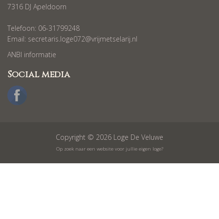
7316 DJ Apeldoorn
Telefoon: 06-31799248
Email:
secretaris.loge072@vrijmetselarij.nl
ANBI informatie
Social media
Copyright © 2026 Loge De Veluwe
Op zoek naar een website voor jullie eigen loge?