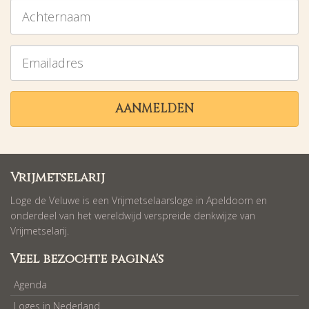
Achternaam
Emailadres
AANMELDEN
Vrijmetselarij
Loge de Veluwe is een Vrijmetselaarsloge in Apeldoorn en
onderdeel van het wereldwijd verspreide denkwijze van
Vrijmetselarij.
Veel bezochte pagina's
Agenda
Loges in Nederland