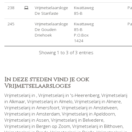
238
Vrijmetselaarsloge
Kwattaweg
Pa
De Stanfaste
85-B
245
Vrijmetselaarsloge
Kwattaweg
Pa
De Gouden
85-B
Driehoek
P.O.Box
1424
Showing 1 to 3 of 3 entries
In deze steden vind je ook
Vrijmetselaarsloges
Vrijmetselarij in
, Vrijmetselarij in
's-Heerenberg
, Vrijmetselarij
in
Alkmaar
, Vrijmetselarij in
Almelo
, Vrijmetselarij in
Almere
,
Vrijmetselarij in
Amersfoort
, Vrijmetselarij in
Amstelveen
,
Vrijmetselarij in
Amsterdam
, Vrijmetselarij in
Apeldoorn
,
Vrijmetselarij in
Assen
, Vrijmetselarij in
Belvedere
,
Vrijmetselarij in
Bergen op Zoom
, Vrijmetselarij in
Bilthoven
,