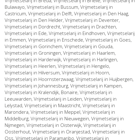
Vrijmetselarij in
Breda
, Vrijmetselarij in
Brielle
, Vrijmetselarij in
Bulawayo
, Vrijmetselarij in
Bussum
, Vrijmetselarij in
Castricum
, Vrijmetselarij in
Delft
, Vrijmetselarij in
Den Haag
,
Vrijmetselarij in
Den Helder
, Vrijmetselarij in
Deventer
,
Vrijmetselarij in
Dordrecht
, Vrijmetselarij in
Drachten
,
Vrijmetselarij in
Ede
, Vrijmetselarij in
Eindhoven
, Vrijmetselarij
in
Emmen
, Vrijmetselarij in
Enschede
, Vrijmetselarij in
Goes
,
Vrijmetselarij in
Gorinchem
, Vrijmetselarij in
Gouda
,
Vrijmetselarij in
Groningen
, Vrijmetselarij in
Haarlem
,
Vrijmetselarij in
Harderwijk
, Vrijmetselarij in
Harlingen
,
Vrijmetselarij in
Heerlen
, Vrijmetselarij in
Hengelo
,
Vrijmetselarij in
Hilversum
, Vrijmetselarij in
Hoorn
,
Vrijmetselarij in
Hoornsterzwaag
, Vrijmetselarij in
Huijbergen
,
Vrijmetselarij in
Johannesburg
, Vrijmetselarij in
Kampen
,
Vrijmetselarij in
Kralendijk, Bonaire
, Vrijmetselarij in
Leeuwarden
, Vrijmetselarij in
Leiden
, Vrijmetselarij in
Lelystad
, Vrijmetselarij in
Maastricht
, Vrijmetselarij in
Marondera
, Vrijmetselarij in
Meppel
, Vrijmetselarij in
Middelburg
, Vrijmetselarij in
Nieuwegein
, Vrijmetselarij in
Nijmegen
, Vrijmetselarij in
Oisterwijk
, Vrijmetselarij in
Oosterhout
, Vrijmetselarij in
Oranjestad
, Vrijmetselarij in
Oss
, Vrijmetselarij in
Paramaribo
, Vrijmetselarij in